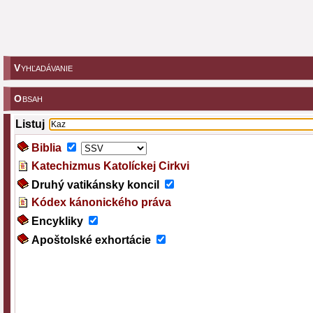
V
YHĽADÁVANIE
O
BSAH
Listuj