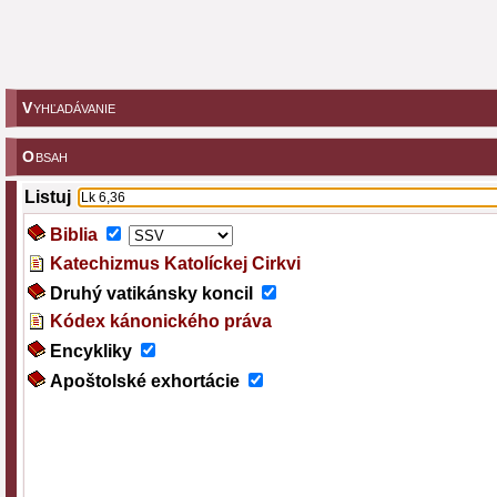
V
YHĽADÁVANIE
O
BSAH
Listuj