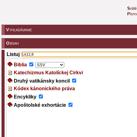
V
YHĽADÁVANIE
O
BSAH
Listuj