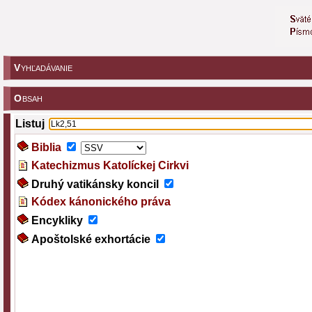
V
YHĽADÁVANIE
O
BSAH
Listuj