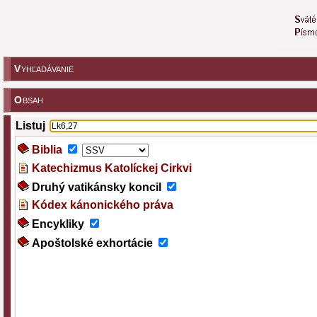
V
YHĽADÁVANIE
O
BSAH
Listuj