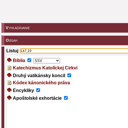
V
YHĽADÁVANIE
O
BSAH
Listuj