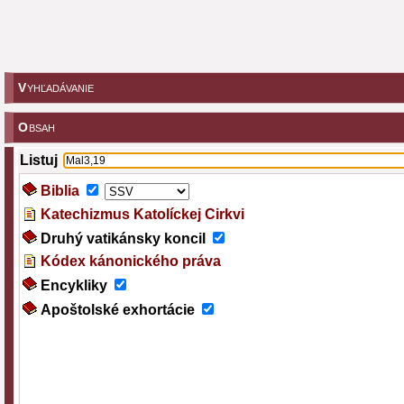
V
YHĽADÁVANIE
O
BSAH
Listuj