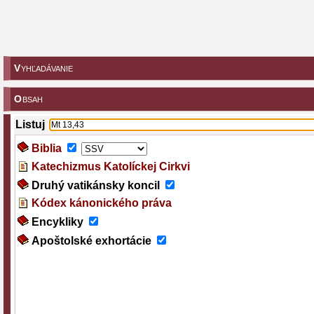
V
YHĽADÁVANIE
O
BSAH
Listuj