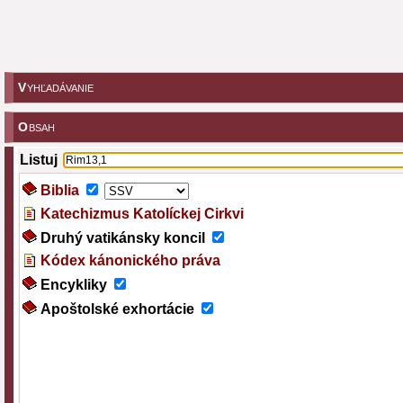
V
YHĽADÁVANIE
O
BSAH
Listuj