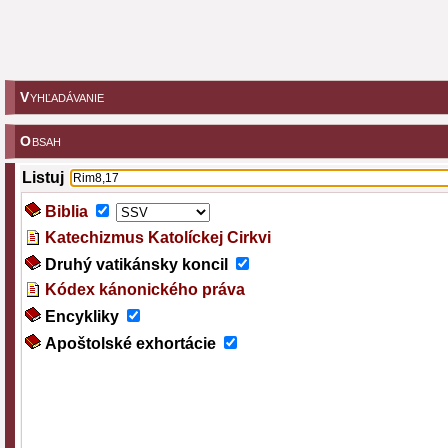
V
YHĽADÁVANIE
O
BSAH
Listuj