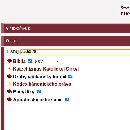
V
YHĽADÁVANIE
O
BSAH
Listuj