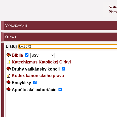
V
YHĽADÁVANIE
O
BSAH
Listuj