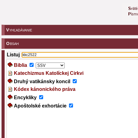
V
YHĽADÁVANIE
O
BSAH
Listuj