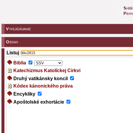
V
YHĽADÁVANIE
O
BSAH
Listuj