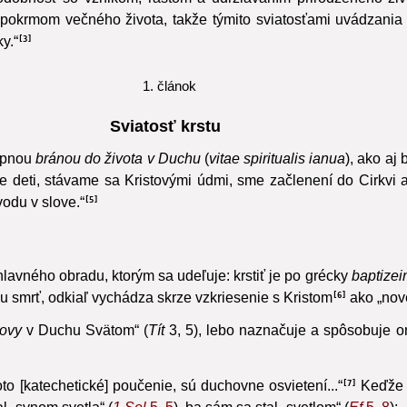
 podobnosť so vznikom, rastom a udržiavaním prirodzeného ži
ia pokrmom večného života, takže týmito sviatosťami uvádzania
y.“
3
1. článok
Sviatosť krstu
tupnou
bránou do života v Duchu
(
vitae spiritualis ianua
), ako aj
deti, stávame sa Kristovými údmi, sme začlenení do Cirkvi a
odu v slove.“
5
hlavného obradu, ktorým sa udeľuje: krstiť je po grécky
baptizei
 smrť, odkiaľ vychádza skrze vzkriesenie s Kristom
ako „nové
6
ovy
v Duchu Svätom“ (
Tít
3, 5), lebo naznačuje a spôsobuje o