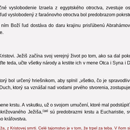
é vyslobodenie Izraela z egyptského otroctva, zvestuje os
ľud vyslobodený z faraónovho otroctva bol predobrazom pokrst
 ním Boží ľud dostáva do daru krajinu prisľúbenú Abrahámov
e.
ristovi. Ježiš začína svoj verejný život po tom, ako sa dal pokr
te teda, učte všetky národy a krstite ich v mene Otca i Syna i
rý bol určený hriešnikom, aby splnil „všetko, čo je spravodliv
 Duch, ktorý sa vznášal nad vodami prvého stvorenia, zostupuj
mene krstu. A vskutku, už o svojom umučení, ktoré mal podstúpiť 
ukrižovaného Ježiša,
sú predobrazmi krstu a Eucharistie, sv
18
ho kráľovstva.