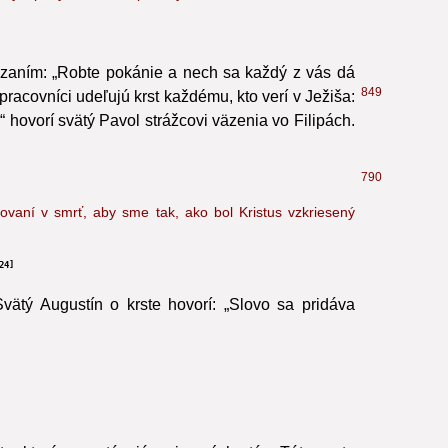
 si vykúpený, v ňom si spasený.“
20
kázaním: „Robte pokánie a nech sa každý z vás dá
849
upracovníci udeľujú krst každému, kto verí v Ježiša:
“ hovorí svätý Pavol strážcovi väzenia vo Filipách.
790
hovaní v smrť, aby sme tak, ako bol Kristus vzkriesený
24
vätý Augustín o krste hovorí: „Slovo sa pridáva