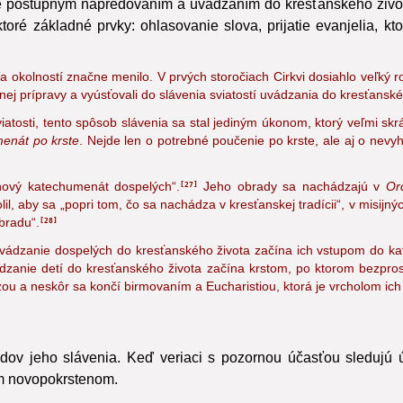
e postupným napredovaním a uvádzaním do kresťanského života
é základné prvky: ohlasovanie slova, prijatie evanjelia, ktoré
a okolností značne menilo. V prvých storočiach Cirkvi dosiahlo veľký
nej prípravy a vyúsťovali do slávenia sviatostí uvádzania do kresťanské
viatosti, tento spôsob slávenia sa stal jediným úkonom, ktorý veľmi s
enát po krste
. Nejde len o potrebné poučenie po krste, ale aj o nevyh
pňový katechumenát dospelých“.
Jeho obrady sa nachádzajú v
Ord
27
, aby sa „popri tom, čo sa nachádza v kresťanskej tradícii“, v misijných
bradu“.
28
ádzanie dospelých do kresťanského života začína ich vstupom do kate
anie detí do kresťanského života začína krstom,
po ktorom bezprost
ou a neskôr sa končí birmovaním a Eucharistiou, ktorá je vrcholom ich
radov jeho slávenia. Keď veriaci s pozornou účasťou sledujú
om novopokrstenom.