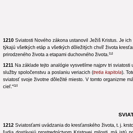
apoštolov, spoločenstvo, ktorého znakom a zárukou je apošto
1210
Sviatosti Nového zákona ustanovil Ježiš Kristus.
Je ich 
týkajú všetkých etáp a všetkých dôležitých chvíľ života kresť
prirodzeného života a etapami duchovného života.
1
1211
Na základe tejto analógie vysvetlíme najprv tri sviatost
služby spoločenstvu a poslaniu veriacich (
tretia kapitola
). To
sviatosť svoje životne dôležité miesto. V tomto organizme má
cieľ.“
2
SVIA
1212
Sviatosťami uvádzania do kresťanského života, t. j. krs