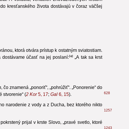
vota. A vskutku, veriacich znovuzrodených krstom
 do kresťanského života dostávajú v čoraz väčšej
 bránou, ktorá otvára prístup k ostatným sviatostiam.
 dostávame účasť na jej poslaní:
„A tak sa krst
4
n
, čo znamená „ponoriť“, „pohrúžiť“. „Ponorenie“ do
628
 stvorenie“ (
2 Kor
5, 17
;
Gal
6, 15
).
no narodenie z vody a z Ducha, bez ktorého nikto
1257