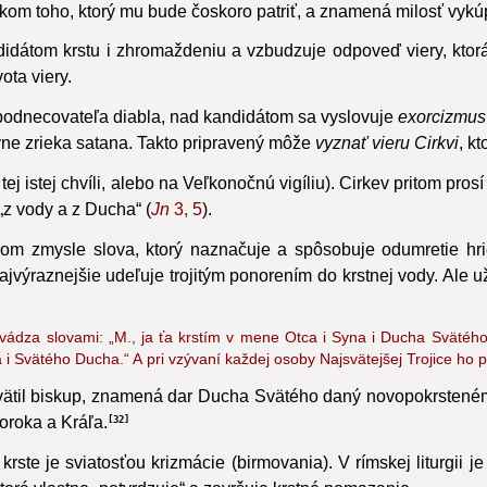
akom
toho, ktorý mu bude čoskoro patriť, a znamená milosť vykúp
dátom krstu i zhromaždeniu a vzbudzuje odpoveď viery, ktorá j
ota viery.
podnecovateľa diabla, nad kandidátom sa vyslovuje
exorcizmus
vne zrieka satana. Takto pripravený môže
vyznať vieru Cirkvi
,
kto
tej istej chvíli, alebo na Veľkonočnú vigíliu). Cirkev pritom pro
„z vody a z Ducha“ (
Jn
3, 5
).
om zmysle slova, ktorý naznačuje a spôsobuje odumretie hriec
ýraznejšie udeľuje trojitým ponorením do krstnej vody. Ale už
sprevádza slovami: „M., ja ťa krstím v mene Otca i Syna i Ducha Sväté
 i Svätého Ducha.“ A pri vzývaní každej osoby Najsvätejšej Trojice ho 
vätil biskup, znamená dar Ducha Svätého daný novopokrsten
oroka a Kráľa.
32