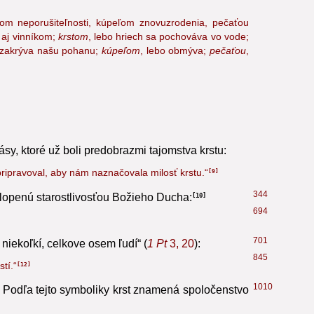
okrstený prijal v krste Slovo, „pravé svetlo, ktoré
1243
om neporušiteľnosti, kúpeľom znovuzrodenia, pečaťou
e aj vinníkom;
krstom
, lebo hriech sa pochováva vo vode;
o zakrýva našu pohanu;
kúpeľom
, lebo obmýva;
pečaťou
,
y, ktoré už boli predobrazmi tajomstva krstu:
ripravoval, aby nám naznačovala milosť krstu.“
9
344
klopenú starostlivosťou Božieho Ducha:
10
694
701
niekoľkí, celkove osem ľudí“ (
1 Pt
3, 20
):
845
tí.“
12
1010
Podľa tejto symboliky krst znamená spoločenstvo