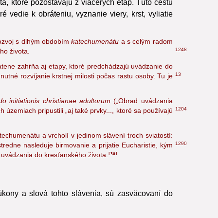
, ktoré pozostávajú z viacerých etáp. Túto cestu
 vedie k obráteniu, vyznanie viery, krst, vyliatie
 rozvoj s dlhým obdobím
katechumenátu
a s celým radom
1248
ho života.
krátene zahŕňa aj etapy, ktoré predchádzajú uvádzanie do
13
nutné rozvíjanie krstnej milosti počas rastu osoby.
Tu je
o initiationis christianae adultorum
(„Obrad uvádzania
1204
 územiach pripustili „aj také prvky...,
ktoré sa používajú
chumenátu a vrcholí v jedinom slávení troch sviatostí:
1290
redne nasleduje birmovanie a prijatie Eucharistie, kým
 uvádzania do kresťanského života.
30
 úkony a slová tohto slávenia, sú zasväcovaní do