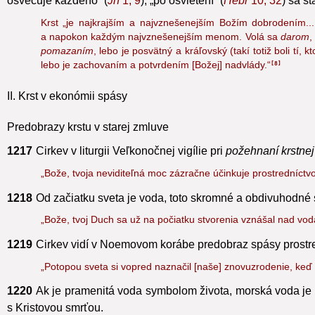
1216
„Tento kúpeľ sa volá
osvietením
, lebo tí, čo dostávajú 
osvecuje každého“ (
Jn
1, 9
), „po osvietení“ (
Hebr
10, 32
) sa s
Krst „je najkrajším a najvznešenejším Božím dobrodením.
a napokon každým najvznešenejším menom. Volá sa
darom
,
pomazaním
, lebo je posvätný a kráľovský (takí totiž boli tí,
lebo je zachovaním a potvrdením [Božej] nadvlády.“
8
II. Krst v ekonómii spásy
Predobrazy krstu v starej zmluve
1217
Cirkev v liturgii Veľkonočnej vigílie pri
požehnaní krstnej
„Bože, tvoja neviditeľná moc zázračne účinkuje prostredníctv
1218
Od začiatku sveta je voda,
toto skromné a obdivuhodné s
„Bože, tvoj Duch sa už na počiatku stvorenia vznášal nad vod
1219
Cirkev vidí v Noemovom korábe predobraz spásy
prostre
„Potopou sveta si vopred naznačil [naše] znovuzrodenie, keď v 
1220
Ak je pramenitá voda symbolom života, morská voda je 