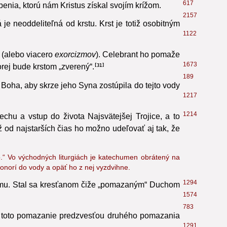
617
enia, ktorú nám Kristus získal svojím krížom.
2157
e neoddeliteľná od krstu. Krst je totiž osobitným
1122
(alebo viacero
exorcizmov
). Celebrant ho pomaže
1673
rej bude krstom „zverený“.
31
189
sí Boha, aby skrze jeho Syna zostúpila do tejto vody
1217
1214
hu a vstup do života Najsvätejšej Trojice, a to
 od najstarších čias ho možno udeľovať aj tak, že
ho.“ Vo východných liturgiách je katechumen obrátený na
ponorí do vody a opäť ho z nej vyzdvihne.
1294
ému. Stal sa kresťanom čiže „pomazaným“ Duchom
1574
783