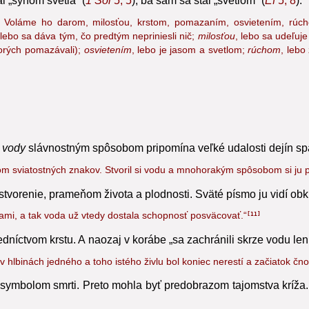
toto [katechetické] poučenie, sú duchovne osvietení...“
Keďže p
7
tal „synom svetla“
(
1 Sol
5, 5
), ba sám sa stal „svetlom“ (
Ef
5, 8
):
.. Voláme ho darom, milosťou, krstom, pomazaním, osvietením, rúch
 lebo sa dáva tým, čo predtým nepriniesli nič;
milosťou
, lebo sa udeľuj
 ktorých pomazávali);
osvietením
, lebo je jasom a svetlom;
rúchom
, leb
 vody
slávnostným spôsobom pripomína veľké udalosti dejín spás
om sviatostných znakov. Stvoril si vodu a mnohorakým spôsobom si ju p
tvorenie, prameňom života a plodnosti.
Sväté písmo ju vidí ob
ami, a tak voda už vtedy dostala schopnosť posväcovať.“
11
dníctvom krstu. A naozaj v korábe „sa zachránili skrze vodu len 
hlbinách jedného a toho istého živlu bol koniec nerestí a začiatok čnos
symbolom smrti. Preto mohla byť predobrazom tajomstva kríža.