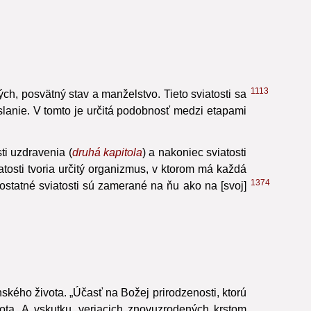
1113
ch, posvätný stav a manželstvo. Tieto sviatosti sa
oslanie. V tomto je určitá podobnosť medzi etapami
sti uzdravenia (
druhá kapitola
) a nakoniec sviatosti
iatosti tvoria určitý organizmus, v ktorom má každá
1374
 ostatné sviatosti sú zamerané na ňu ako na [svoj]
ského života. „Účasť na Božej prirodzenosti, ktorú