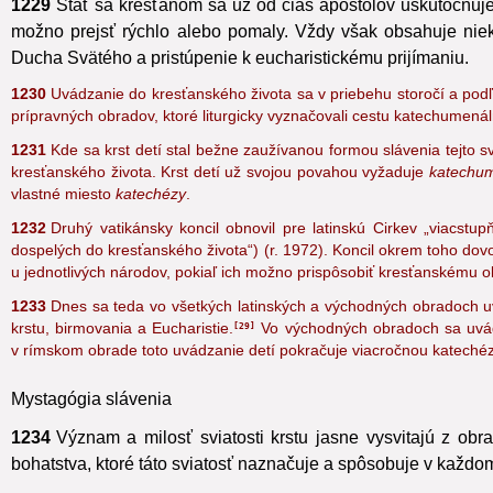
1229
Stať sa kresťanom sa už od čias apoštolov uskutočňuj
možno prejsť rýchlo alebo pomaly. Vždy však obsahuje niektor
Ducha Svätého a pristúpenie k eucharistickému prijímaniu.
1230
Uvádzanie do kresťanského života sa v priebehu storočí a podľ
prípravných obradov,
ktoré liturgicky vyznačovali cestu katechumenál
1231
Kde sa krst detí stal bežne zaužívanou formou slávenia tejto s
kresťanského života. Krst detí už svojou povahou vyžaduje
katechum
vlastné miesto
katechézy
.
1232
Druhý vatikánsky koncil
obnovil pre latinskú Cirkev „viacstu
dospelých do kresťanského života“) (r. 1972). Koncil okrem toho dovolil
u jednotlivých národov, pokiaľ ich možno prispôsobiť kresťanskému o
1233
Dnes sa teda vo všetkých latinských a východných obradoch uv
krstu, birmovania a Eucharistie.
Vo východných obradoch sa uvádz
29
v rímskom obrade toto uvádzanie detí pokračuje viacročnou katechéz
Mystagógia slávenia
1234
Význam a milosť sviatosti krstu jasne vysvitajú z ob
bohatstva, ktoré táto sviatosť naznačuje a spôsobuje v každ