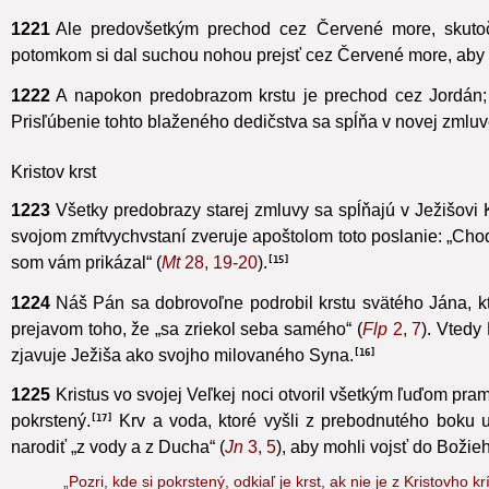
s Kristovou smrťou.
1221
Ale predovšetkým prechod cez Červené more, skutočn
potomkom si dal suchou nohou prejsť cez Červené more, aby 
1222
A napokon predobrazom krstu je prechod cez Jordán;
Prisľúbenie tohto blaženého dedičstva sa spĺňa v novej zmluv
Kristov krst
1223
Všetky predobrazy starej zmluvy sa spĺňajú v Ježišovi K
svojom zmŕtvychvstaní zveruje apoštolom toto poslanie: „Choď
som vám prikázal“
(
Mt
28, 19-20
).
15
1224
Náš Pán sa dobrovoľne podrobil krstu svätého Jána, kto
prejavom toho, že „sa zriekol seba samého“ (
Flp
2, 7
). Vtedy
zjavuje Ježiša ako svojho milovaného Syna.
16
1225
Kristus vo svojej Veľkej noci otvoril všetkým ľuďom pra
pokrstený.
Krv a voda, ktoré vyšli z prebodnutého boku 
17
narodiť „z vody a z Ducha“ (
Jn
3, 5
), aby mohli vojsť do Božie