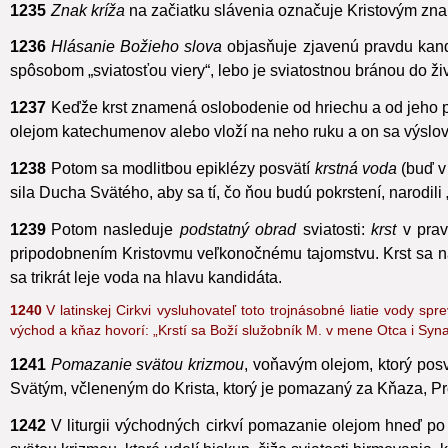
1235
Znak kríža
na začiatku slávenia označuje Kristovým zn
1236
Hlásanie Božieho slova
objasňuje zjavenú pravdu kandi
spôsobom „sviatosťou viery“,
lebo je sviatostnou bránou do živ
1237
Keďže krst znamená oslobodenie od hriechu a od jeho 
olejom katechumenov alebo vloží na neho ruku
a on sa výslo
1238
Potom sa modlitbou epiklézy posvätí
krstná voda
(buď v 
sila Ducha Svätého, aby sa tí, čo ňou budú pokrstení, narodili 
1239
Potom nasleduje
podstatný obrad
sviatosti:
krst
v prav
pripodobnením Kristovmu veľkonočnému tajomstvu. Krst sa najv
sa trikrát leje voda na hlavu kandidáta.
1240
V latinskej Cirkvi vysluhovateľ toto trojnásobné liatie vody 
východ a kňaz hovorí: „Krstí sa Boží služobník M. v mene Otca i Syna
1241
Pomazanie svätou krizmou
,
voňavým olejom, ktorý pos
Svätým, včleneným do Krista, ktorý je pomazaný za Kňaza, Pr