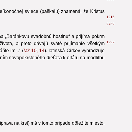
i je toto pomazanie predzvesťou druhého pomazania
1291
ľkonočnej sviece (paškálu) znamená, že Kristus
1216
2769
 na „Baránkovu svadobnú hostinu“ a prijíma pokrm
1292
ivota,
a preto dávajú sväté prijímanie všetkým
te im...“ (
Mk
10, 14
). latinská Cirkev vyhradzuje
ením novopokrsteného dieťaťa k oltáru na modlitbu
prava na krst) má v tomto prípade dôležité miesto.