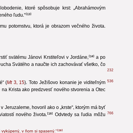
lobodenie, ktoré spôsobuje krst: „Abrahámovým
eného ľudu.“
13
mu potomstvu, ktorá je obrazom večného života.
stiť svätému Jánovi Krstiteľovi v Jordáne,
a po
14
 Ducha Svätého a naučte ich zachovávať všetko, čo
232
536
é“
(
Mt
3, 15
). Toto Ježišovo konanie je viditeľným
e na Krista ako predzvesť nového stvorenia a Otec
v Jeruzaleme, hovoril ako o „krste“, ktorým má byť
766
iatostí nového života.
Odvtedy sa ľudia môžu
19