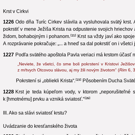
„Pozri, kde si pokrstený, odkiaľ je krst, ak nie je z Kristovho 
Krst v Cirkvi
1226
Odo dňa Turíc Cirkev slávila a vysluhovala svätý krs
pokrstiť v mene Ježiša Krista
na odpustenie svojich hriechov 
židom, bohabojným i pohanom.
Krst sa vždy javí ako spoje
21
A rozprávanie pokračuje: „... a hneď sa dal pokrstiť on i všetci
1227
Podľa svätého apoštola Pavla veriaci má krstom účasť na
„Neviete, že všetci, čo sme boli pokrstení v Kristovi Ježi
z mŕtvych Otcovou slávou, aj my žili novým životom“ (
Rim
6, 3
Pokrstení si „obliekli Krista“.
Pôsobením Ducha Svätého 
23
1228
Krst je teda kúpeľom vody, v ktorom „neporušiteľné 
k [hmotnému] prvku a vzniká sviatosť.“
26
III. Ako sa slávi sviatosť krstu?
Uvádzanie do kresťanského života