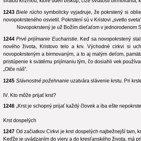
1242
V liturgii východných cirkví pomazanie olejom hneď po 
svätou krizmou,
ktoré udelí biskup, čiže sviatosti birmovania, 
1243
Biele rúcho
symbolicky vyjadruje, že pokrstený si oblie
novopokrsteného osvietil.
Pokrstení sú v Kristovi „svetlo sveta“
Novopokrstený je už Božím dieťaťom v jednorodenom Syn
1244
Prvé prijímanie Eucharistie
. Keď sa novopokrstený stal
nového života, Kristovo telo a krv. Východné cirkvi si u
novopokrsteným a birmovaným, a to aj malým deťom, pamätajú
pristúpenie k svätému prijímaniu tým, čo dosiahli vek použív
„Otče náš“.
1245
Slávnostné požehnanie
uzatvára slávenie krstu. Pri kr
IV. Kto môže prijať krst?
1246
„Krst je schopný prijať každý človek a iba ešte nepokrst
Krst dospelých
1247
Od začiatkov Cirkvi je krst dospelých najbežnejší tam, 