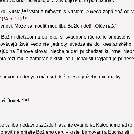
krste je sviatosťou krizmácie (birmovania). V rímskej liturgi
ktorá vlastne „potvrdzuje“ a završuje krstné pomazanie.
kol Krista,
vstal z mŕtvych s Kristom.
Svieca
zapálená od ve
33
 (
Mt
5, 14
).
34
ovi. Môže sa modliť modlitbu Božích detí: „Otče náš.“
 Božím dieťaťom a obliekol si svadobné rúcho, je pripustený
chovávajú živé vedomie jednoty uvádzania do kresťanského ž
c na Pánove slová: „Nechajte deti prichádzať ku mne! Nebráň
ania rozumu, a zameranie krstu na Eucharistiu vyjadruje prines
ste novonarodených má osobitné miesto požehnanie matky.
ený človek.“
35
kde sa iba nedávno začalo hlásanie evanjelia. Katechumenát (prí