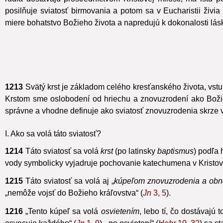
ľudia dostávajú prostredníctvom Kristovej milosti, má istú
posilňuje sviatosť birmovania a potom sa v Eucharistii živ
miere bohatstvo Božieho života a napredujú k dokonalosti lásk
1213
Svätý krst je základom celého kresťanského života, vs
Krstom sme oslobodení od hriechu a znovuzrodení ako Božie 
správne a vhodne definuje ako sviatosť znovuzrodenia skrze v
I. Ako sa volá táto sviatosť?
1214
Táto sviatosť sa volá
krst
(po latinsky
baptismus
) podľa 
vody
symbolicky vyjadruje pochovanie katechumena v Kristovu
1215
Táto sviatosť sa volá aj „
kúpeľom znovuzrodenia a obn
„nemôže vojsť do Božieho kráľovstva“
(
Jn
3, 5
).