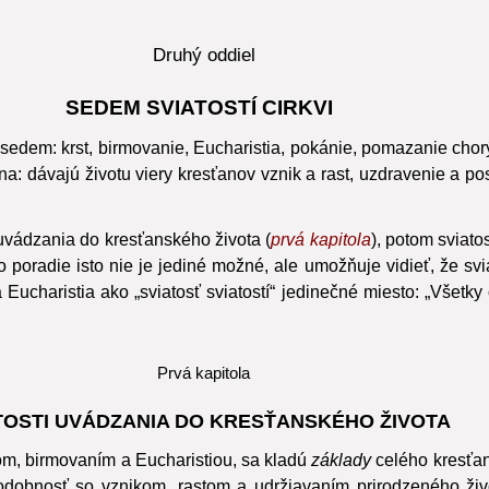
lské nástupníctvo
(successio apostolica)
.
Druhý oddiel
SEDEM SVIATOSTÍ CIRKVI
sedem: krst, birmovanie, Eucharistia, pokánie, pomazanie chorý
ana: dávajú životu viery kresťanov vznik a rast, uzdravenie a p
i uvádzania do kresťanského života (
prvá kapitola
), potom sviato
to poradie isto nie je jediné možné, ale umožňuje vidieť, že sv
 Eucharistia
ako „sviatosť sviatostí“ jedinečné miesto: „Všetky
Prvá kapitola
TOSTI UVÁDZANIA DO KRESŤANSKÉHO ŽIVOTA
tom, birmovaním a Eucharistiou, sa kladú
základy
celého kresťan