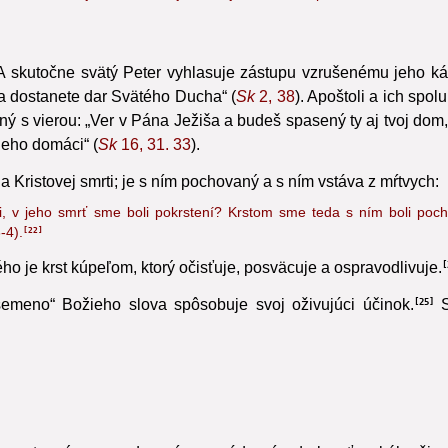
kríža, z Kristovej smrti. Celé tajomstvo je v tom, že trpel za teba. V ňom
t. A skutočne svätý Peter vyhlasuje zástupu vzrušenému jeho 
a dostanete dar Svätého Ducha“ (
Sk
2, 38
). Apoštoli a ich spol
ný s vierou: „Ver v Pána Ježiša a budeš spasený ty aj tvoj dom,
 jeho domáci“ (
Sk
16, 31. 33
).
 Kristovej smrti; je s ním pochovaný a s ním vstáva z mŕtvych:
šovi, v jeho smrť sme boli pokrstení? Krstom sme teda s ním boli poc
-4
).
22
je krst kúpeľom, ktorý očisťuje, posväcuje a ospravodlivuje.
semeno“ Božieho slova spôsobuje svoj oživujúci účinok.
S
25