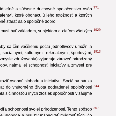
771
viditeľné a súčasne duchovné spoločenstvo osôb
alenty“, ktoré obohacujú jeho totožnosť a ktorých
né starať sa o spoločné dobro.
1929
 musí byť základom, subjektom a cieľom všetkých
. Aby sa čím väčšiemu počtu jednotlivcov umožnila
1913
 sociálnymi, kultúrnymi, rekreačnými, športovými,
zmysle združovania) vyjadruje zároveň prirodzený
soby, najmä jej schopnosť iniciatívy a zmysel pre
oziť osobnú slobodu a iniciatívu. Sociálna náuka
2431
ť do vnútorného života podradenej spoločnosti
ala s činnosťou iných zložiek spoločnosti v záujme
307
ľa schopností svojej prirodzenosti. Tento spôsob