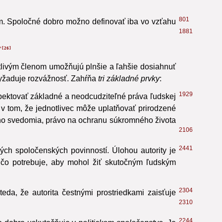
801
m.
Spoločné dobro možno definovať iba vo vzťahu
1881
“
26
tlivým členom umožňujú plnšie a ľahšie dosiahnuť
vyžaduje rozvážnosť. Zahŕňa
tri základné prvky
:
1929
pektovať základné a neodcudziteľné práva ľudskej
v tom, že jednotlivec môže uplatňovať prirodzené
ného svedomia, právo na ochranu súkromného života
2106
2441
ch spoločenských povinností. Úlohou autority je
 čo potrebuje, aby mohol žiť skutočným ľudským
2304
eda, že autorita čestnými prostriedkami zaisťuje
2310