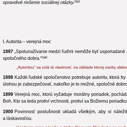
1896
Tam, kde hriech nakazil spoločenské ovzdušie, treba v
opravdivé riešenie sociálnej otázky.
15
I. Autorita – verejná moc
1897
„Spolunažívanie medzi ľuďmi nemôže byť usporiadané a 
spoločného dobra.“
16
„Autoritou“ sa volá tá vlastnosť, na základe ktorej osoby ale
1898
Každé ľudské spoločenstvo potrebuje autoritu, ktorá by h
úlohou je zabezpečovať, nakoľko je to možné, spoločné dobro
1899
Verejná moc, ktorú vyžaduje morálny poriadok,
pochádza
Boh. Kto sa teda protiví vrchnosti, protiví sa Božiemu poriadku.
1900
Povinnosť poslušnosti ukladá všetkým,
aby si náležit
a láskavosťou.