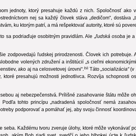
ovedá na svoje povolanie.
2
pom jednoty, ktorý presahuje každú z nich. Spoločnosť ako 
stredníctvom nej sa každý človek stáva „dedičom“, dostáva „t
m, ku ktorým patrí, a má rešpektovať autority, ktoré sú povere
to sa podriaďuje osobitným pravidlám.
Ale „
ľudská osoba
je a
ejšie zodpovedajú ľudskej prirodzenosti. Človek ich potrebuje
obodne volených združení a inštitúcií „s cieľmi ekonomickými,
čenstiev, ako aj na celosvetovej úrovni“.
Táto
„socializácia“
(v 
5
, ktoré presahujú možnosti jednotlivca. Rozvíja schopnosti o
 sebou aj nebezpečenstvá. Prílišné zasahovanie štátu môže ohr
 Podľa tohto princípu „nadradená spoločnosť nemá zasahova
 potreby podporovať a pomáhať jej, aby svoju činnosť koordinov
e seba. Každému tvoru zveruje úlohy,
ktoré môže vykonávať pod