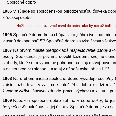
II. Spoločné dobro
1905
V súlade so spoločenskou prirodzenosťou človeka dobr
k ľudskej osobe:
„Nežite len sebe, uzavretí sami do seba, ako by ste už boli os
1906
Spoločné dobro treba chápať ako „súhrn tých podmienok
vlastnú dokonalosť“.
Spoločné dobro sa týka života všetkýc
27
1907
Na prvom mieste predpokladá
rešpektovanie osoby
ako 
osoby. Spoločnosť je povinná dovoliť každému svojmu členov
slobody, ktoré sú nevyhnutne potrebné na plný rozvoj povola
a na spravodlivú slobodu,
a to aj v náboženskej oblasti“.
28
1908
Na druhom mieste spoločné dobro vyžaduje
sociálny 
zaiste rozhodovať v záujme spoločného dobra medzi rozlič
životom: výživu, šatstvo, zdravie, prácu, výchovu a kultúru, pr
1909
Napokon spoločné dobro zahŕňa v sebe
pokoj
,
to jes
bezpečnosť
spoločnosti a jej členov.
Spoločné dobro je zákla