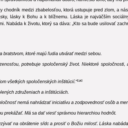
 spravodlivosti a napomáhali dobro, namiesto toho, aby mu pre
 chodník medzi zbabelosťou, ktorá ustupuje pred zlom, a násilí
sky, lásky k Bohu a k blížnemu.
Láska je najväčším sociáln
Nabáda k životu, ktorý sa dáva: „Kto sa bude usilovať zachrániť 
 bratstvom, ktoré majú ľudia utvárať medzi sebou.
enosťou, potrebuje spoločenský život. Niektoré spoločnosti, 
om všetkých spoločenských inštitúcií.“
14
lených združeniach a inštitúciách.
 spoločnosť nemá nahrádzať iniciatívu a zodpovednosť osôb a men
u prekážať. Má sa dať viesť správnou hierarchiou hodnôt.