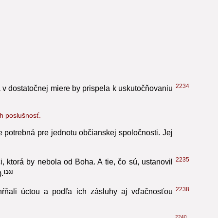
a k správnym reformám. Mimo evanjelia nejestvuje
2234
 v dostatočnej miere by prispela k uskutočňovaniu
ch poslušnosť.
e potrebná pre jednotu občianskej spoločnosti. Jej
2235
ktorá by nebola od Boha. A tie, čo sú, ustanovil
).
18
2238
ahŕňali úctou a podľa ich zásluhy aj vďačnosťou