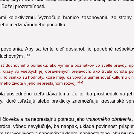
b, akým Boh riadi svet, svedčí o jeho hlbokej úcte k ľudsk
 Božej prozreteľnosti.
rmami kolektivizmu. Vyznačuje hranice zasahovaniu zo stran
ivého medzinárodného poriadku.
ovolania. Aby sa tento cieľ dosiahol, je potrebné rešpektov
 duchovným“.
8
sť duchovného poriadku: ako výmena poznatkov vo svetle pravdy, upl
z krásy
vo všetkých jej oprávnených prejavoch; ako trvalá ochota po
 všetko sú hodnoty, ktoré majú oživovať a usmerňovať kultúrnu činnos
lneho života v jeho neprestajnom rozvoji.“
9
ota posledného cieľa dáva tomu, čo je iba prostriedok na jeh
ry, ktoré „sťažujú alebo prakticky znemožňujú kresťanské sp
 človeka a na neprestajnú potrebu jeho
vnútorného obrátenia
,
 srdca, vôbec nevylučuje, ba naopak, ukladá povinnosť prispie