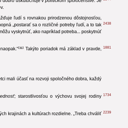
2244
o dobro uskutočňuje v
politickom spoločenstve
. Je
v.
ažďuje ľudí s rovnakou prirodzenou dôstojnosťou,
2438
pná „postarať sa o rozličné potreby ľudí, a to tak
i môžu vyskytnúť, ako napríklad potreba... poskytnúť
1881
 naopak.“
Takýto poriadok má základ v pravde,
31
ci mali účasť na rozvoji spoločného dobra, každý
1734
ednosť
;
starostlivosťou o výchovu svojej rodiny
2239
ých krajinách a kultúrach rozdielne. „Treba chváliť