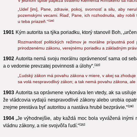
V jednom spise pápeža svätého Klementa Rímskeho sa nachádza
„Udeľ [im], Pane, zdravie, pokoj, svornosť a silu, aby ne
pozemskými vecami. Riaď, Pane, ich rozhodnutia, aby robili to
u teba priazeň.“
20
1901
Kým autorita sa týka poriadku, ktorý stanovil Boh, „urče
Rozmanitosť politických režimov je morálne prípustná pod
prirodzenému zákonu,
verejnému poriadku a základným práva
1902
Autorita nemá svoju morálnu oprávnenosť
sama od seba.
a o vedomie prevzatej povinnosti a úlohy“.
22
„Ľudský zákon má povahu zákona v miere,
v akej sa zhoduje
sa volá nespravodlivý zákon; a tak nemá povahu zákona, ale sk
1903
Autorita sa oprávnene vykonáva len vtedy, ak sa usiluj
že vládcovia vydajú nespravodlivé zákony alebo urobia opatr
zrejme prestáva byť autoritou a nastáva hrubé bezprávie.“
24
1904
„Je výhodnejšie, aby každá moc bola vyvážená inými mo
vládnu zákony, a nie svojvôľa ľudí.“
25