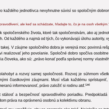
o každého jednotlivca nevyhnutne súvisí so spoločným dobro
pravodlivení, ale keď sa schádzate, hľadajte to, čo je na osoh všetkým.
 spoločenského života, ktoré tak spoločenstvám, ako aj jedno
h. Od každého a najmä od tých, čo vykonávajú úlohu autority, 
takej. V záujme spoločného dobra je verejná moc povinná reš
i realizovať jeho povolanie. Spoločné dobro spočíva osobitne 
nia človeka, ako sú: „právo konať podľa správnej normy vlast
blahobyt
a
rozvoj
samej spoločnosti.
Rozvoj je súhrnom všetký
nými čiastkovými záujmami. Musí však každému sprístupniť,
imeranú informovanosť, právo založiť si rodinu atď.
29
t stálosť a bezpečnosť spravodlivého poriadku. Predpokladá t
dom práva na oprávnenú osobnú a kolektívnu obranu.