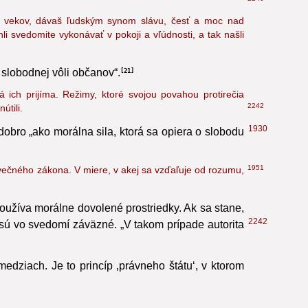
2240
Kráľ vekov, dávaš ľudským synom slávu, česť a moc nad
li svedomite vykonávať v pokoji a vľúdnosti, a tak našli
 slobodnej vôli občanov“.
21
ich prijíma. Režimy, ktoré svojou povahou protirečia
2242
tili.
1930
bro „ako morálna sila, ktorá sa opiera o slobodu
1951
večného zákona. V miere, v akej sa vzďaľuje od rozumu,
používa morálne dovolené prostriedky. Ak sa stane,
2242
 sú vo svedomí záväzné. „V takom prípade autorita
dziach. Je to princíp ‚právneho štátu‘, v ktorom