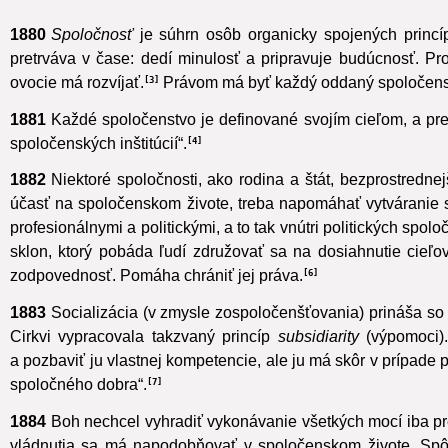
vzájomnými službami a dialógom s bratmi a sestrami; tak odp
1880
Spoločnosť
je súhrn osôb
organicky spojených princí
pretrváva v čase: dedí minulosť a pripravuje budúcnosť. Pro
ovocie má rozvíjať.
Právom má byť každý oddaný spoločenstvá
3
1881
Každé spoločenstvo je definované svojím cieľom, a pre
spoločenských inštitúcií“.
4
1882
Niektoré spoločnosti, ako rodina a štát, bezprostredn
účasť na spoločenskom živote,
treba napomáhať vytváranie sl
profesionálnymi a politickými, a to tak vnútri politických spolo
sklon, ktorý pobáda ľudí združovať sa na dosiahnutie cieľov
zodpovednosť. Pomáha chrániť jej práva.
6
1883
Socializácia (v zmysle zospoločenšťovania) prináša so
Cirkvi vypracovala takzvaný princíp
subsidiarity
(výpomoci).
a pozbaviť ju vlastnej kompetencie, ale ju má skôr v prípade
spoločného dobra“.
7
1884
Boh nechcel vyhradiť vykonávanie všetkých mocí iba pr