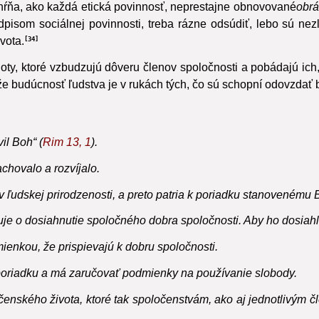
ŕňa, ako každá etická povinnosť, neprestajne obnovované
obrá
isom sociálnej povinnosti, treba rázne odsúdiť, lebo sú nezl
vota.
34
oty, ktoré vzbudzujú dôveru členov spoločnosti a pobádajú ich,
 budúcnosť ľudstva je v rukách tých,
čo sú schopní odovzdať b
il Boh“ (
Rim
13, 1
).
chovalo a rozvíjalo.
v ľudskej prirodzenosti, a preto patria k poriadku stanovenému
e o dosiahnutie spoločného dobra spoločnosti. Aby ho dosiahla
enkou, že prispievajú k dobru spoločnosti.
oriadku a má zaručovať podmienky na používanie slobody.
nského života, ktoré tak spoločenstvám, ako aj jednotlivým č