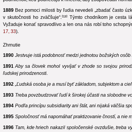
podmienok, keď podnecujú k hriechu, aby zodpovedali normám
1889
Bez pomoci milosti by ľudia nevedeli „zbadať často úzky
v skutočnosti ho zväčšuje“.
Týmto chodníkom je cesta lá
13
Vyžaduje konať spravodlivo a len ona nás robí toho schopnými. 
17, 33
).
Zhrnutie
1890
Jestvuje istá podobnosť medzi jednotou božských osôb a
1891
Aby sa človek mohol vyvíjať v zhode so svojou prirodz
ľudskej prirodzenosti.
1892
„Ľudská osoba je a musí byť základom, subjektom a cieľ
1893
Treba povzbudzovať ľudí k širokej účasti na slobodne vo
1894
Podľa princípu subsidiarity ani štát, ani nijaká väčšia
1895
Spoločnosť má napomáhať praktizovanie čností, a nie m