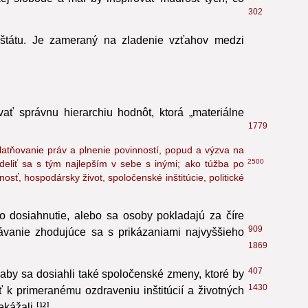
ej slobode a mal by inšpirovať múdrosť tých, čo
302
y štátu. Je zameraný na zladenie vzťahov medzi
ať správnu hierarchiu hodnôt, ktorá „materiálne
1779
atňovanie práv a plnenie povinností, popud a výzva na
2500
deliť sa s tým najlepším v sebe s inými; ako túžba po
ť, hospodársky život, spoločenské inštitúcie, politické
o dosiahnutie, alebo sa osoby pokladajú za číre
909
rávanie zhodujúce sa s prikázaniami najvyššieho
1869
407
aby sa dosiahli také spoločenské zmeny, ktoré by
1430
ť k primeranému ozdraveniu inštitúcií a životných