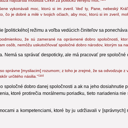
 najstaršia modlitba Cirkvi za politickú verejnú moc:
19
rušene vykonávali moc, ktorú si im zveril. Veď ty, Pane, nebeský 
, čo je dobré a milé v tvojich očiach, aby moc, ktorú si im zveril, moh
nie [politického] režimu a voľba vedúcich činiteľov sa ponecháva
 podmienkou, že sú zamerané na oprávnené dobro spoločnosti, ktorá 
m osôb, nemôžu uskutočňovať spoločné dobro národov, ktorým sa nanú
 Nemá sa správať despoticky, ale má pracovať pre spoločné do
 so správne [mysliacim] rozumom; z toho je zrejmé, že sa odvodzuje z 
ôr určitého násilia.“
23
e o spoločné dobro danej spoločnosti a ak na jeho dosiahnutie 
enia, ktoré protirečia morálnemu poriadku,
tieto nariadenia nie
cami a kompetenciami, ktoré by ju udržiavali v [správnych] me