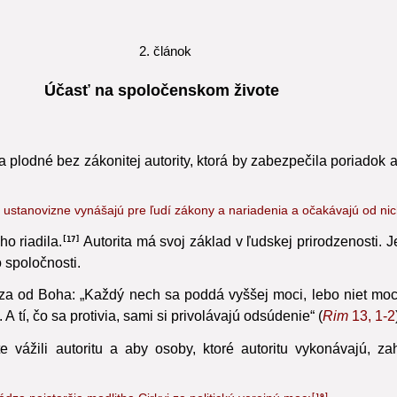
yzývať na obrátenie sŕdc a prosiť o Božiu milosť. Láska nabád
2. článok
Účasť na spoločenskom živote
plodné bez zákonitej autority,
ktorá by zabezpečila poriadok a
bo ustanovizne vynášajú pre ľudí zákony a nariadenia a očakávajú od ni
o riadila.
Autorita má svoj základ v ľudskej prirodzenosti. J
17
 spoločnosti.
 od Boha: „Každý nech sa poddá vyššej moci, lebo niet moci, 
 A tí, čo sa protivia, sami si privolávajú odsúdenie“ (
Rim
13, 1-2
e vážili autoritu a aby osoby, ktoré autoritu vykonávajú, z