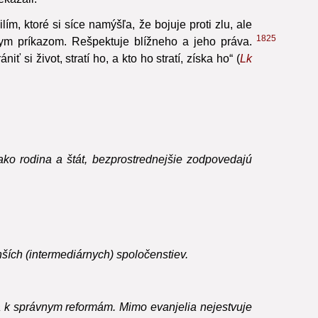
kážali.
12
m, ktoré si síce namýšľa, že bojuje proti zlu, ale
1825
ym príkazom. Rešpektuje blížneho a jeho práva.
si život, stratí ho, a kto ho stratí, získa ho“ (
Lk
ako rodina a štát, bezprostrednejšie zodpovedajú
ších (intermediárnych) spoločenstiev.