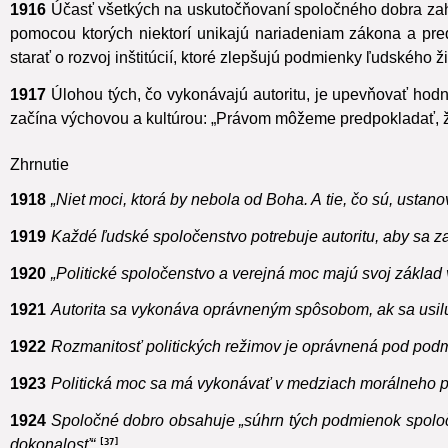
1916
Účasť všetkých na uskutočňovaní spoločného dobra zah
pomocou ktorých niektorí unikajú nariadeniam zákona a predp
starať o rozvoj inštitúcií, ktoré zlepšujú podmienky ľudského ži
1917
Úlohou tých, čo vykonávajú autoritu, je upevňovať hodn
začína výchovou a kultúrou: „Právom môžeme predpokladať, že
Zhrnutie
1918
„Niet moci, ktorá by nebola od Boha. A tie, čo sú, ustanov
1919
Každé ľudské spoločenstvo potrebuje autoritu, aby sa za
1920
„Politické spoločenstvo a verejná moc majú svoj základ 
1921
Autorita sa vykonáva oprávneným spôsobom, ak sa usiluj
1922
Rozmanitosť politických režimov je oprávnená pod podmi
1923
Politická moc sa má vykonávať v medziach morálneho p
1924
Spoločné dobro obsahuje „súhrn tých podmienok spoloče