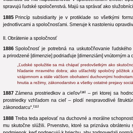
vládnutia sa má napodobňovať v spoločenskom živote. Spôso
spravujú ľudské spoločenstvá. Majú sa správať ako služobníci
1885
Princíp subsidiarity je v protiklade so všetkými fo
jednotlivcami a spoločnosťami. Smeruje k nastoleniu opravd
II. Obrátenie a spoločnosť
1886
Spoločnosť je potrebná na uskutočňovanie ľudského p
a prirodzené
[dimenzie] podriaďuje [dimenziám] vnútorným a
„Ľudské spolužitie sa má chápať predovšetkým ako skutočno
hľadanie mravného dobra; ako ušľachtilý spoločný pôžitok 
vzájomnom a stále väčšom obohatení duchovnými hodnotami. To
hnutia a režimy, zákonodarstvo a všetky ostatné prejavy sociá
1887
Zámena prostriedkov a cieľov
– pri ktorej sa hodn
10
prostriedky vzhľadom na cieľ
– plodí nespravodlivé štruktú
zákonodarcu“.
11
1888
Treba teda apelovať
na duchovné a morálne schopnosti
mu skutočne slúžili. Prvenstvo, ktoré sa priznáva obráteniu