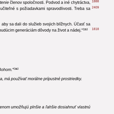
1888
tenie
členov spoločnosti. Podvod a iné chytráctva,
2409
učiteľné s požiadavkami spravodlivosti.
Treba sa
 aby sa dali do služieb svojich blížnych. Účasť sa
1818
udúcim generáciám dôvody na život a nádej.“
35
 Bohom.“
36
, má používať morálne prípustné prostriedky.
lenom umožňujú plnšie a ľahšie dosiahnuť vlastnú