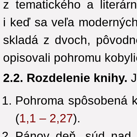
z tematického a literár
i keď sa veľa modernýc
skladá z dvoch, pôvodn
opisovali pohromu kobyl
2.2. Rozdelenie knihy.
J
Pohroma spôsobená k
(
1,1 – 2,27
).
Pánov deň, súd nad 