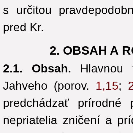
s určitou pravdepodobn
pred Kr.
2. OBSAH A 
2.1. Obsah.
Hlavnou t
Jahveho (porov.
1,15
;
predchádzať prírodné
nepriatelia zničení a pr