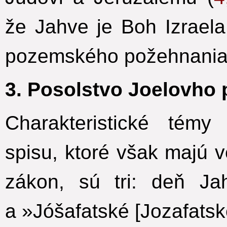
že Jahve je Boh Izrael
pozemského požehnania 
3. Posolstvo Joelovho 
Charakteristické témy
spisu, ktoré však majú 
zákon, sú tri: deň Ja
a »Jóšafatské [Jozafatsk