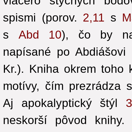
viacero styčných bodo
spismi (porov.
2,11
s
M
s
Abd 10
), čo by n
napísané po Abdiášovi 
Kr.). Kniha okrem toho 
motívy, čím prezrádza s
Aj apokalyptický štýl
3
neskorší pôvod knihy