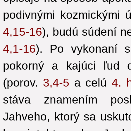
podivnými kozmickými 
4,15-16
), budú súdení ne
4,1-16
). Po vykonaní 
pokorný a kajúci ľud
(porov.
3,4-5
a celú
4. 
stáva znamením posl
Jahveho, ktorý sa uskut