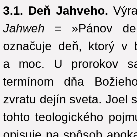
3.1. Deň Jahveho.
Výra
Jahweh
= »Pánov deň«
označuje deň, ktorý v 
a moc. U prorokov sa
termínom dňa Božieho
zvratu dejín sveta. Joel 
tohto teologického pojm
opisuje na spôsob apoka