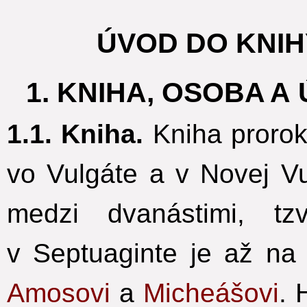
ÚVOD DO KNI
1. KNIHA, OSOBA 
1.1. Kniha.
Kniha proroka
vo Vulgáte a v Novej V
medzi dvanástimi, tz
v Septuaginte je až na
Amosovi
a
Micheášovi
. 