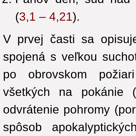
(
3,1 – 4,21
).
V prvej časti sa opisu
spojená s veľkou suchot
po obrovskom požiar
všetkých na pokánie 
odvrátenie pohromy (po
spôsob apokalyptický