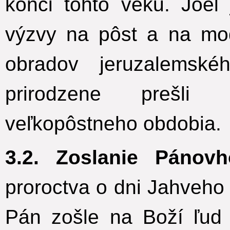
konci tohto veku. Joel
výzvy na pôst a na mod
obradov jeruzalemsk
prirodzene prešli 
veľkopôstneho obdobia.
3.2. Zoslanie Pánov
proroctva o dni Jahveho 
Pán zošle na Boží ľud