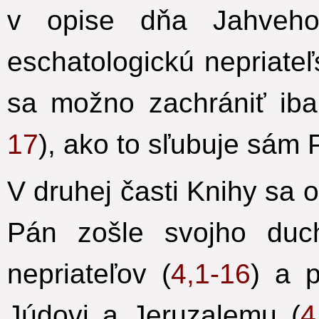
v opise dňa Jahveho,
eschatologickú nepriate
sa možno zachrániť iba
17
), ako to sľubuje sám 
V druhej časti Knihy sa o
Pán zošle svojho duc
nepriateľov (
4,1-16
) a p
Júdovi a Jeruzalemu (
4