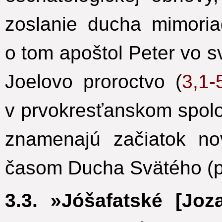
zoslanie ducha mimoria
o tom apoštol Peter vo sv
Joelovo proroctvo (
3,1-
v prvokresťanskom spolo
znamenajú začiatok no
časom Ducha Svätého (
3.3. »Jóšafatské [Joza