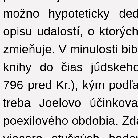
možno hypoteticky de
opisu udalostí, o ktorýc
zmieňuje. V minulosti bibl
knihy do čias júdskeh
796 pred Kr.), kým pod
treba Joelovo účinkov
poexilového obdobia. Zd