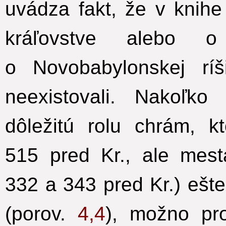
uvádza fakt, že v knih
kráľovstve alebo 
o Novobabylonskej rí
neexistovali. Nakoľk
dôležitú rolu chrám, k
515 pred Kr., ale mest
332 a 343 pred Kr.) ešte 
(porov.
4,4
), možno pr