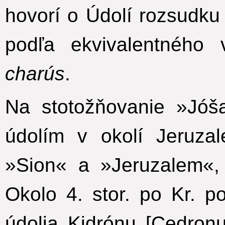
hovorí o Údolí rozsudku
podľa ekvivalentného
charús
.
Na stotožňovanie »Jóš
údolím v okolí Jeruza
»Sion« a »Jeruzalem«,
Okolo 4. stor. po Kr. 
údolia Kidrónu [Cedron