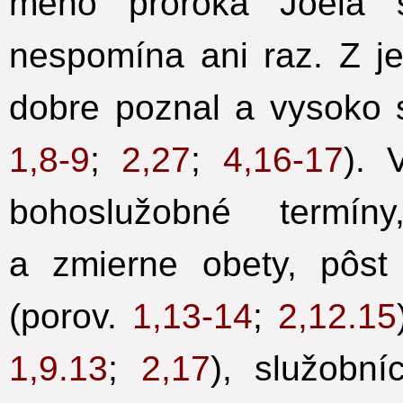
meno proroka Joela 
nespomína ani raz. Z je
dobre poznal a vysoko s
1,8-9
;
2,27
;
4,16-17
). 
bohoslužobné termín
a zmierne obety, pôst
(porov.
1,13-14
;
2,12.15
1,9.13
;
2,17
), služobní