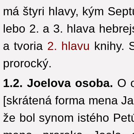
má štyri hlavy, kým Septu
lebo 2. a 3. hlava hebre
a tvoria
2. hlavu
knihy. S
prorocký.
1.2. Joelova osoba.
O o
[skrátená forma mena Jah
že bol synom istého Petú