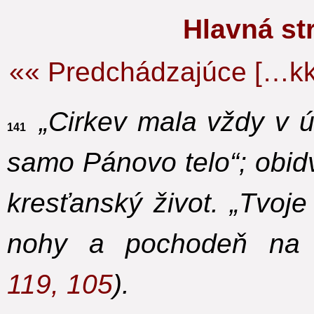
Hlavná s
«« Predchádzajúce […kk
„Cirkev mala vždy v ú
141
samo Pánovo telo“;
obid
kresťanský život. „Tvoje
nohy a pochodeň na m
119, 105
).