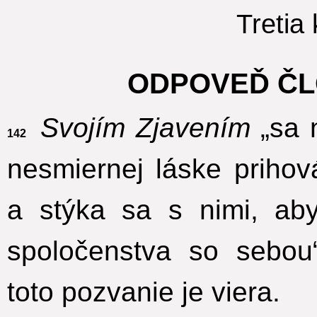
Tretia 
ODPOVEĎ Č
Svojím Zjavením
„sa n
142
nesmiernej láske priho
a stýka sa s nimi, aby
spoločenstva so sebo
toto pozvanie je viera.