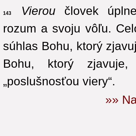
Vierou
človek úplne
143
rozum a svoju vôľu. Ce
súhlas Bohu, ktorý zjavu
Bohu, ktorý zjavuje
„poslušnosťou viery“.
»» Na