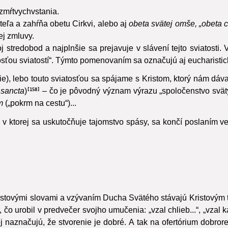
Eucharistia sa slávi v zhromaždení veriacich,
ktoré je viditeľným
mŕtvychvstania.
teľa a zahŕňa obetu Cirkvi,
alebo aj
obeta svätej omše, „obeta c
ej zmluvy.
voj stredobod a najplnšie sa prejavuje v slávení tejto sviatost
atosťou sviatostí“. Týmto pomenovaním sa označujú aj eucharis
e), lebo touto sviatosťou sa spájame s Kristom, ktorý nám dáva 
y
sancta
)
– čo je pôvodný význam výrazu „spoločenstvo svät
158
m
(„pokrm na cestu“)...
a, v ktorej sa uskutočňuje tajomstvo spásy,
sa končí poslaním ver
istovými slovami a vzývaním Ducha Svätého stávajú Kristovým 
čo urobil v predvečer svojho umučenia: „vzal chlieb...“, „vzal 