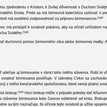
 sile Ducha Svätého, ktorú prijali, udatne bojovali až po preliatie krvi
mu zjednoteniu s Kristom, k živšej dôvernosti s Duchom Svätým
nského života. Preto sa má birmovná katechéza usilovať o pre
, ktoré má osobitnú zodpovednosť za prípravu birmovancov.
132
nec má pristúpiť k sviatosti pokánia, aby sa očistil vzhľadom n
Ducha Svätého.
133
hľadať duchovnú pomoc
birmovného otca
alebo
birmovnej matky
.
A
ď udeľuje aj birmovanie v rámci toho istého slávenia. Robí to v
 sviatosť birmovania posilňuje. V latinskej Cirkvi sa zachováva
ený z iného kresťanského spoločenstva, ktoré nemá platnú svia
ia biskup.
Hoci biskup môže v prípade potreby dať kňazom
137
 slávenie birmovania bolo časovo oddelené od krstu. Biskupi s