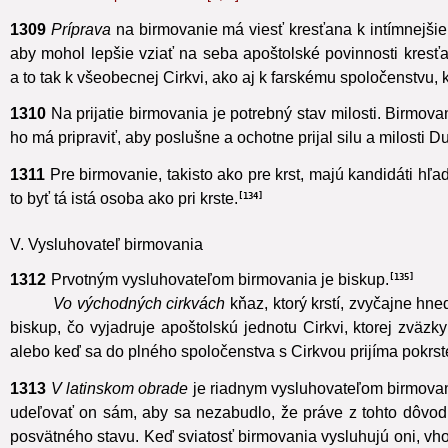
nemeria počtom rokov‘ [4, 8]. Preto mnohí v detskom veku vďaka
1309
Príprava
na birmovanie má viesť kresťana k intímnejšie
aby mohol lepšie vziať na seba apoštolské povinnosti kresťa
a to tak k všeobecnej Cirkvi, ako aj k farskému spoločenstvu
1310
Na prijatie birmovania je potrebný stav milosti. Birmova
ho má pripraviť,
aby poslušne a ochotne prijal silu a milosti 
1311
Pre birmovanie, takisto ako pre krst, majú kandidáti 
to byť tá istá osoba ako pri krste.
134
V. Vysluhovateľ birmovania
1312
Prvotným vysluhovateľom birmovania je biskup.
135
Vo východných cirkvách
kňaz,
ktorý krstí, zvyčajne hne
biskup, čo vyjadruje apoštolskú jednotu Cirkvi, ktorej zväzky
alebo keď sa do plného spoločenstva s Cirkvou prijíma pokrst
1313
V latinskom obrade
je riadnym vysluhovateľom birmovan
udeľovať on sám, aby sa nezabudlo, že práve z tohto dôvodu