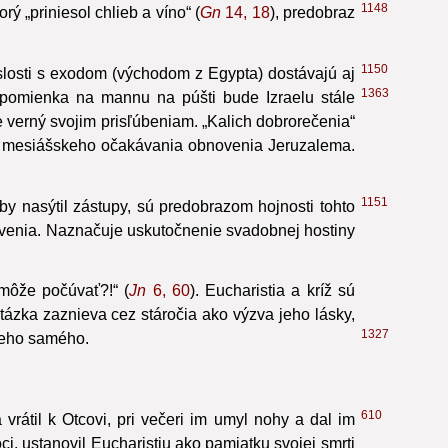
1147
číme Stvoriteľovi za chlieb a víno,
„plod práce
160
1148
rý „priniesol chlieb a víno“ (
Gn
14, 18
), predobraz
1150
slosti s exodom (východom z Egypta) dostávajú aj
1363
Spomienka na mannu na púšti bude Izraelu stále
verný svojim prisľúbeniam. „Kalich dobrorečenia“
zmer mesiášskeho očakávania obnovenia Jeruzalema.
1151
by nasýtil zástupy, sú predobrazom hojnosti tohto
ávenia. Naznačuje uskutočnenie svadobnej hostiny
 môže počúvať?!“ (
Jn
6, 60
). Eucharistia a kríž sú
tázka zaznieva cez stáročia ako výzva jeho lásky,
1327
 jeho samého.
610
vrátil k Otcovi, pri večeri im umyl nohy a dal im