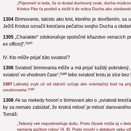
„Pripomeň si teda, že si dostal duchovný znak, ducha múdrosti
Kristus Pán ťa posilnil a vložil ti do srdca Ducha ako závdavok
1304
Birmovanie, takisto ako krst, ktorého je dovŕšením,
sa u
Ježiš Kristus označil kresťana pečaťou svojho Ducha a obdari
1305
„Charakter“ zdokonaľuje spoločné kňazstvo veriacich
pr
ex officio
]“.
127
IV. Kto môže prijať túto sviatosť?
1306
Sviatosť birmovania môže a má prijať každý pokrstený, 
sviatosť vo vhodnom čase“,
lebo sviatosť krstu je síce be
129
1307
Latinský zvyk už od stáročí určuje ako orientačný bod na pri
usudzovania.
130
1308
Ak sa niekedy hovorí o birmovaní ako o „sviatosti kresť
by sa nemalo zabúdať, že krstná milosť je milosť darovanéh
Tomáš:
„Telesný vek nepodmieňuje dušu. Preto človek môže aj v dets