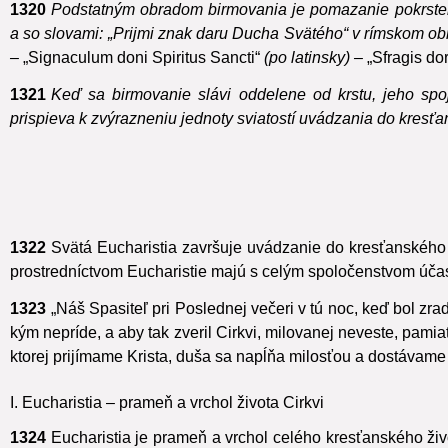
1320
Podstatným obradom birmovania je pomazanie pokrstené
a so slovami: „Prijmi znak daru Ducha Svätého“ v rímskom o
–
„Signaculum doni Spiritus Sancti“
(po latinsky) –
„Sfragis d
1321
Keď sa birmovanie slávi oddelene od krstu, jeho spo
prispieva k zvýrazneniu jednoty sviatostí uvádzania do kresťa
1322
Svätá Eucharistia završuje uvádzanie do kresťanského 
prostredníctvom Eucharistie majú s celým spoločenstvom úča
1323
„Náš Spasiteľ pri Poslednej večeri v tú noc, keď bol zra
kým nepríde, a aby tak zveril Cirkvi, milovanej neveste, pamia
ktorej prijímame Krista, duša sa napĺňa milosťou a dostávame
I. Eucharistia – prameň a vrchol života Cirkvi