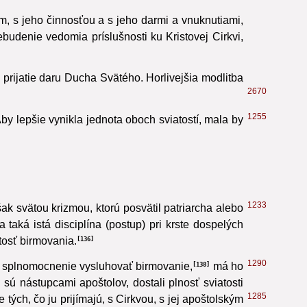
 za Krista.“
131
, s jeho činnosťou a s jeho darmi a vnuknutiami,
budenie vedomia príslušnosti ku Kristovej Cirkvi,
a prijatie daru Ducha Svätého. Horlivejšia modlitba
2670
1255
by lepšie vynikla jednota oboch sviatostí, mala by
1233
šak svätou krizmou, ktorú posvätil patriarcha alebo
 taká istá disciplína (postup) pri krste dospelých
tosť birmovania.
136
1290
 splnomocnenie vysluhovať birmovanie,
má ho
138
ú nástupcami apoštolov, dostali plnosť sviatosti