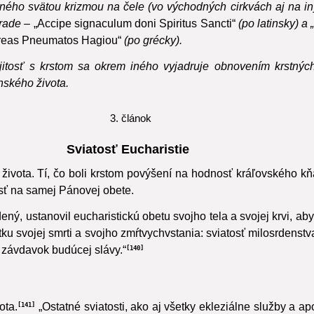
ho svätou krizmou na čele (vo východných cirkvách aj na iný
brade –
„Accipe signaculum doni Spiritus Sancti“
(po latinsky) 
oreas Pneumatos Hagiou“
(po grécky).
jitosť s krstom sa okrem iného vyjadruje obnovením krstnýc
nského života.
3. článok
Sviatosť Eucharistie
života.
Tí, čo boli krstom povýšení na hodnosť kráľovského kňa
sť na samej Pánovej obete.
dený, ustanovil eucharistickú obetu svojho tela a svojej krvi, ab
tku svojej smrti a svojho zmŕtvychvstania: sviatosť milosrdenstva
 závdavok budúcej slávy.“
140