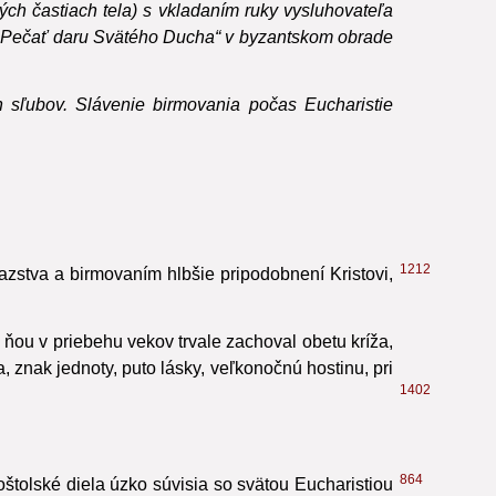
ch častiach tela) s vkladaním ruky vysluhovateľa
a „Pečať daru Svätého Ducha“ v byzantskom obrade
h sľubov. Slávenie birmovania počas Eucharistie
1212
zstva a birmovaním hlbšie pripodobnení Kristovi,
y ňou v priebehu vekov trvale zachoval obetu kríža,
, znak jednoty, puto lásky, veľkonočnú hostinu, pri
1402