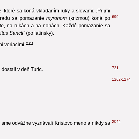
dil si ich od hriechu. Otče, zošli na nich Ducha Svätého
1831
rze Krista, nášho Pána.“
117
 ktoré sa koná vkladaním ruky a slovami: ‚Prijmi
699
bradu sa pomazanie
myronom
(krizmou) koná po
hrbte, na rukách a na nohách. Každé pomazanie sa
itus Sancti“
(po latinsky).
i veriacimi.
121
731
dostali v deň Turíc.
1262-1274
2044
aby sme odvážne vyznávali Kristovo meno
a nikdy sa