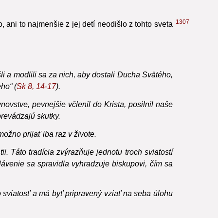
1285
tých, čo ju prijímajú,
s Cirkvou, s jej apoštolským
1307
o, ani to najmenšie z jej detí neodišlo z tohto sveta
šli a modlili sa za nich, aby dostali Ducha Svätého,
ho“ (
Sk
8, 14-17
).
ovstve, pevnejšie včlenil do Krista, posilnil naše
prevádzajú skutky.
ožno prijať iba raz v živote.
. Táto tradícia zvýrazňuje jednotu troch sviatostí
lávenie sa spravidla vyhradzuje biskupovi, čím sa
o sviatosť a má byť pripravený vziať na seba úlohu