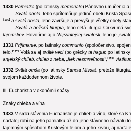
Eucharistické zhromaždenie
(po grécky
synaxis
), lebo 
1330
Pamiatka
(po latinsky
memoriale
)
Pánovho umučenia a z
Svätá obeta
, lebo sprítomňuje jedinú obetu Krista Spasi
a svätá obeta
,
lebo završuje a prevyšuje všetky obety star
156
Svätá a božská liturgia
, lebo celá liturgia Cirkvi má s
tajomstiev
.
Hovoríme aj o
Najsvätejšej sviatosti
, lebo je „svi
1331
Prijímanie
,
po latinsky
communio
(spoločenstvo, spojeni
telo.
Volá sa aj
sväté veci
(po grécky
ta hagia
; po latinsk
157
anjelský chlieb, chlieb z neba, „liek nesmrteľnosti“
,
viatiku
159
1332
Svätá omša
(po latinsky
Sancta Missa
), pretože liturgi
svojom každodennom živote.
III. Eucharistia v ekonómii spásy
Znaky chleba a vína
1333
V srdci slávenia Eucharistie je chlieb a víno,
ktoré sa Kr
naďalej robí na jeho pamiatku až do jeho slávneho návratu to, 