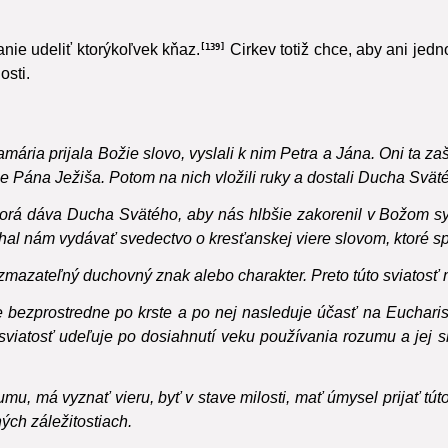
e sa tým naznačuje, že účinok tejto sviatosti je užšie spojenie 
nie udeliť ktorýkoľvek kňaz.
Cirkev totiž chce, aby ani jedn
139
osti.
amária prijala Božie slovo, vyslali k nim Petra a Jána. Oni ta za
ne Pána Ježiša. Potom na nich vložili ruky a dostali Ducha Sväté
ktorá dáva Ducha Svätého, aby nás hlbšie zakorenil v Božom syn
áhal nám vydávať svedectvo o kresťanskej viere slovom, ktoré s
zmazateľný duchovný znak alebo charakter. Preto túto sviatosť m
bezprostredne po krste a po nej nasleduje účasť na Eucharistii
 sviatosť udeľuje po dosiahnutí veku používania rozumu a jej s
mu, má vyznať vieru, byť v stave milosti, mať úmysel prijať tút
ých záležitostiach.