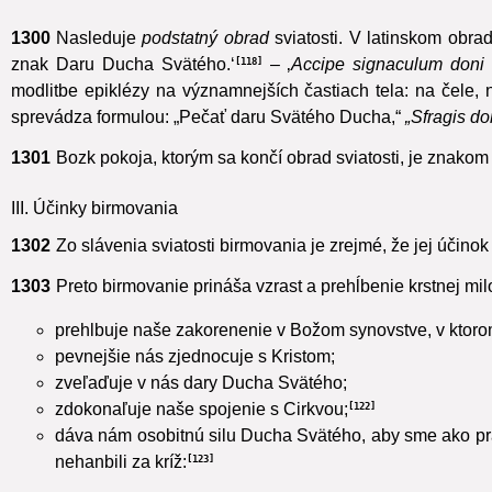
„Všemohúci Bože, Otec nášho Pána Ježiša Krista, ty si znovuz
Obhajcu,
udeľ im ducha múdrosti a rozumu, ducha rady a sily
1300
Nasleduje
podstatný obrad
sviatosti. V latinskom obra
znak Daru Ducha Svätého.‘
– ‚
Accipe signaculum doni S
118
modlitbe epiklézy na významnejších častiach tela: na čele,
sprevádza formulou: „Pečať daru Svätého Ducha,“
„Sfragis d
1301
Bozk pokoja, ktorým sa končí obrad sviatosti, je znako
III. Účinky birmovania
1302
Zo slávenia sviatosti birmovania je zrejmé, že jej účino
1303
Preto birmovanie
prináša vzrast a prehĺbenie krstnej milo
prehlbuje naše zakorenenie v Božom synovstve, v ktor
pevnejšie nás zjednocuje s Kristom;
zveľaďuje v nás dary Ducha Svätého;
zdokonaľuje naše spojenie s Cirkvou;
122
dáva nám osobitnú silu Ducha Svätého, aby sme ako prav
nehanbili za kríž:
123