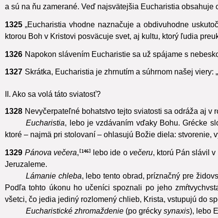
1324
Eucharistia je prameň a vrchol celého kresťanského živ
a sú na ňu zamerané. Veď najsvätejšia Eucharistia obsahuje 
1325
„Eucharistia vhodne naznačuje a obdivuhodne uskuto
ktorou Boh v Kristovi posväcuje svet, aj kultu, ktorý ľudia pr
1326
Napokon slávením Eucharistie sa už spájame s nebeskou
1327
Skrátka, Eucharistia je zhrnutím a súhrnom našej viery:
II. Ako sa volá táto sviatosť?
1328
Nevyčerpateľné bohatstvo tejto sviatosti sa odráža aj v
Eucharistia
, lebo je vzdávaním vďaky Bohu.
Grécke s
ktoré – najmä pri stolovaní – ohlasujú Božie diela: stvorenie,
1329
Pánova večera
,
lebo ide o
večeru
, ktorú Pán slávil
146
Jeruzaleme.
Lámanie chleba
, lebo tento obrad, príznačný pre židovs
Podľa tohto úkonu ho učeníci spoznali po jeho zmŕtvychvst
všetci, čo jedia jediný rozlomený chlieb, Krista, vstupujú do s