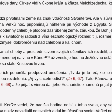
j naznačujú, že stvorenie je dobré.
A tak na ofertórium dobrore
teľove dary. Cirkev vidí v úkone kráľa a kňaza Melchizedecha, kto
zi prvotinami zeme na znak vďačnosti Stvoriteľovi. Ale v súvi
 na Veľkú noc, pripomínajú náhlenie pri východe z Egypta. 
odenný chlieb je plodom zasľúbenej zeme, zárukou, že Boh je 
a k sviatočnej radosti z vína eschatologický rozmer, t. j. ro
vny zmysel dobrorečeniu nad chlebom a kalichom.
ámal chleby a prostredníctvom svojich učeníkov ich rozdelil, a
menenej na víno v Káne
už zvestuje hodinu Ježišovho osl
164
 sa stalo Kristovou krvou.
o ich pohoršila predpoveď umučenia: „Tvrdá je to reč, kto to
nou rozdelenia. „Aj vy chcete odísť?“ (
Jn
6, 67
). Táto Pánova o
n
6, 68
) a že prijať s vierou dar jeho Eucharistie znamená prijať
i.
Keďže vedel, že nadišla hodina odísť z tohto sveta, aby sa 