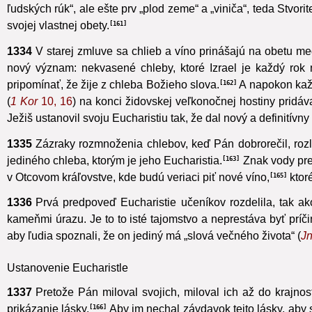
tajomným spôsobom Kristovým telom a jeho krvou,
aj naďale
ľudských rúk“, ale ešte prv „plod zeme“ a „viniča“, teda Stvori
svojej vlastnej obety.
161
1334
V starej zmluve sa chlieb a víno prinášajú na obetu
med
nový význam:
nekvasené chleby, ktoré Izrael je každý rok
pripomínať, že žije z chleba Božieho slova.
A napokon každ
162
(
1 Kor
10, 16
) na konci židovskej veľkonočnej hostiny pridáv
Ježiš ustanovil svoju Eucharistiu tak, že dal nový a definití
1335
Zázraky rozmnoženia chlebov,
keď Pán dobrorečil, rozl
jediného chleba, ktorým je jeho Eucharistia.
Znak vody pre
163
v Otcovom kráľovstve, kde budú veriaci piť nové víno,
ktoré
165
1336
Prvá predpoveď Eucharistie učeníkov rozdelila, tak ak
kameňmi úrazu. Je to to isté tajomstvo a neprestáva byť príči
aby ľudia spoznali, že on jediný má „slová večného života“ (
J
Ustanovenie Eucharistle
1337
Pretože Pán miloval svojich, miloval ich až do krajnost