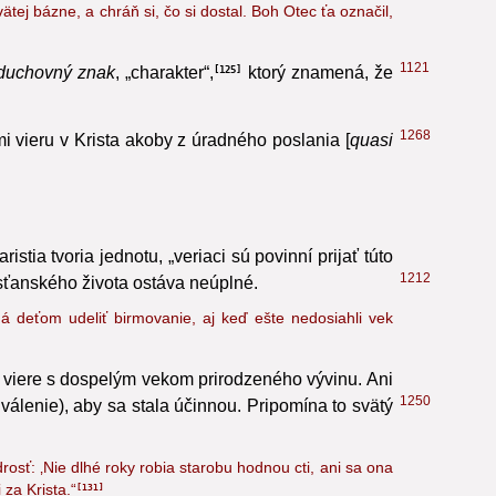
ej bázne, a chráň si, čo si dostal. Boh Otec ťa označil,
1121
duchovný znak
, „charakter“,
ktorý znamená, že
125
1268
mi vieru v Krista akoby z úradného poslania [
quasi
stia tvoria jednotu, „veriaci sú povinní prijať túto
1212
esťanského života ostáva neúplné.
má deťom udeliť birmovanie, aj keď ešte nedosiahli vek
vo viere s dospelým vekom prirodzeného vývinu. Ani
1250
hválenie), aby sa stala účinnou. Pripomína to svätý
sť: ‚Nie dlhé roky robia starobu hodnou cti, ani sa ona