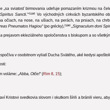
rodil z vody a z Ducha Svätého týchto našich bratov a sestry a oslobo
, ducha poznania a nábožnosti a naplň ich duchom bázne voči tebe. Sk
de „sa sviatosť birmovania udeľuje pomazaním krizmou na čele,
piritus Sancti
.'“
Vo východných cirkvách byzantského o
119
 na očiach, na nose, na ušiach, na perách, na prsiach, na c
oreas Pneumatos Hagiou“
(po grécky),
„Signaculum doni Spir
120
m a prejavom ekleziálneho spoločenstva s biskupom a so všetkým
k spočíva v osobitnom vyliatí Ducha Svätého,
aké kedysi apoštoli 
sti:
om voláme:
„Abba, Otče!“
(
Rim
8, 15
);
í Kristovi svedkovia slovom i skutkom šírili a bránili vieru, 