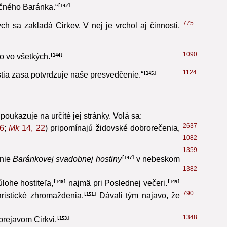
864
poštolské diela úzko súvisia so svätou Eucharistiou
očného Baránka.“
142
775
 sa zakladá Cirkev. V nej je vrchol aj činnosti,
1090
o vo všetkých.
144
1124
stia zasa potvrdzuje naše presvedčenie.“
145
oukazuje na určité jej stránky. Volá sa:
2637
6
;
Mk
14, 22
) pripomínajú židovské dobrorečenia,
1082
1359
anie
Baránkovej svadobnej hostiny
v nebeskom
147
1382
úlohe hostiteľa,
najmä pri Poslednej večeri.
148
149
790
ristické zhromaždenia.
Dávali tým najavo, že
151