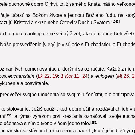
ota.
„Ostatné sviatosti, ako aj všetky ekleziálne služby a a
141
celé duchovné dobro Cirkvi, totiž samého Krista, nášho veľkon
čňuje
účasť na Božom živote a jednotu Božieho ľudu, na ktorých
eukazujú Kristovi a skrze neho Otcovi v Duchu Svätom.“
143
 liturgiou
a anticipujeme večný život, v ktorom bude Boh všetk
 „Naše presvedčenie [viery] je v súlade s Eucharistiou a Euchari
 rozmanitých pomenovaniach, ktorými sa označuje. Každé z nich p
lová
eucharistein
(
Lk
22, 19
;
1 Kor
11, 24
) a
eulogein
(
Mt
26, 2
 vykúpenie a posvätenie.
 v predvečer svojho umučenia so svojimi učeníkmi, a o anticipov
ké stolovanie, Ježiš použil, keď dobrorečil a rozdával chlieb v 
aní
a týmto výrazom prví kresťania označovali svoje eucha
150
poločenstva s ním a tvoria v ňom jedno telo.
152