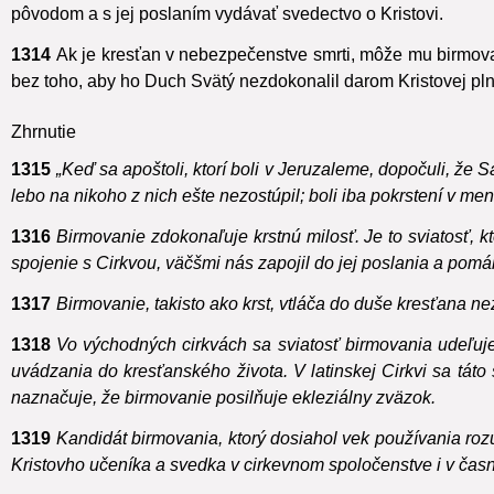
posvätného stavu. Keď sviatosť birmovania vysluhujú oni, vhodn
pôvodom a s jej poslaním vydávať svedectvo o Kristovi.
1314
Ak je kresťan v nebezpečenstve smrti, môže mu birmova
bez toho, aby ho Duch Svätý nezdokonalil darom Kristovej pln
Zhrnutie
1315
„Keď sa apoštoli, ktorí boli v Jeruzaleme, dopočuli, že S
lebo na nikoho z nich ešte nezostúpil; boli iba pokrstení v me
1316
Birmovanie zdokonaľuje krstnú milosť. Je to sviatosť, 
spojenie s Cirkvou, väčšmi nás zapojil do jej poslania a pom
1317
Birmovanie, takisto ako krst, vtláča do duše kresťana ne
1318
Vo východných cirkvách sa sviatosť birmovania udeľuje 
uvádzania do kresťanského života. V latinskej Cirkvi sa táto
naznačuje, že birmovanie posilňuje ekleziálny zväzok.
1319
Kandidát birmovania, ktorý dosiahol vek používania rozu
Kristovho učeníka a svedka v cirkevnom spoločenstve i v časn