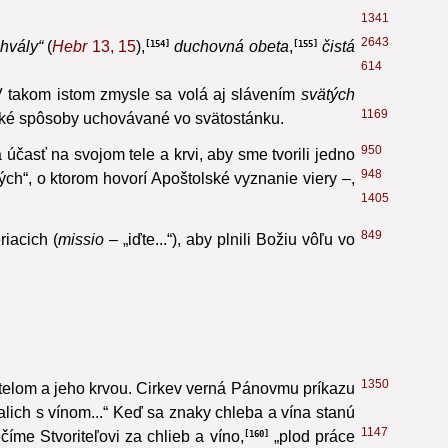
1348
 prejavom Cirkvi.
153
1341
2643
hvály“
(
Hebr
13, 15
),
duchovná obeta
,
čistá
154
155
614
i. V takom istom zmysle sa volá aj slávením
svätých
1169
tické spôsoby uchovávané vo svätostánku.
950
účasť na svojom tele a krvi, aby sme tvorili jedno
948
ých“,
o ktorom hovorí Apoštolské vyznanie viery
–,
1405
849
iacich (
missio
– „iďte...“), aby plnili Božiu vôľu vo
1350
telom a jeho krvou. Cirkev verná Pánovmu príkazu
kalich s vínom...“ Keď sa znaky chleba a vína stanú