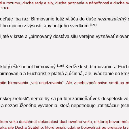
 a rozumu, ducha rady a sily, ducha poznania a nábožnosti a ducha svät
.“
124
deľuje iba raz. Birmovanie totiž vtláča do duše
nezmazateľný 
l ho mocou z výsosti, aby bol jeho svedkom.
126
ijaté v krste a „birmovaný dostáva silu verejne vyznávať slova
ktorý ešte nebol birmovaný.
Keďže krst, birmovanie a Euchari
128
z birmovania a Eucharistie platná a účinná, ale uvádzanie do kr
jatie birmovania „vek usudzovania“. Ale v nebezpečenstve smrti sa 
anskej zrelosti“, nemal by sa pri tom zamieňať vek dospelosti 
o a nezaslúženého vyvolenia,
ktorá nepotrebuje „ratifikáciu“ (sc
kom veku dosiahnuť dokonalosť duchovného veku, o ktorej hovorí múdro